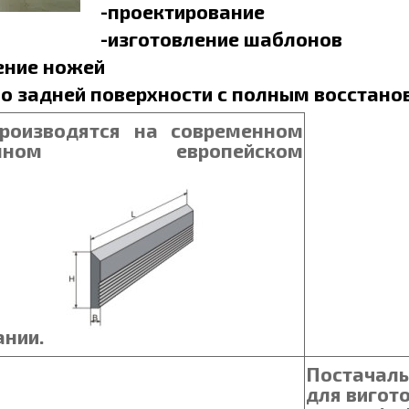
-
проектирование
-
изготовление шаблонов
ение ножей
по задней поверхности с полным восстан
роизводятся
на
современном
зионном европейском
нии.
Постачаль
для вигот