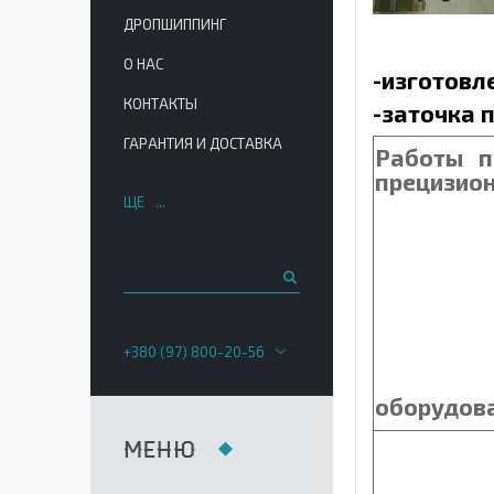
ДРОПШИППИНГ
О НАС
-
изготовл
КОНТАКТЫ
-
заточка 
ГАРАНТИЯ И ДОСТАВКА
Работы п
преци
ЩЕ
+380 (97) 800-20-56
оборудова