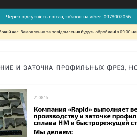
Через відсутність світла, зв'язок на viber 0978002056
бочий час. Замовлення та повідомлення будуть оброблені з 09:00 на
НИЕ И ЗАТОЧКА ПРОФИЛЬНЫХ ФРЕЗ, Н
21.08.16
Компания «
Rapid
» выполняет ве
производству и заточке профил
сплава НМ и быстрорежущей ст
Мы делаем: