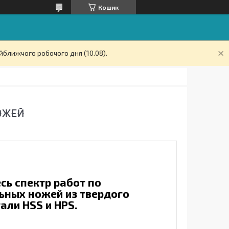
Кошик
йближчого робочого дня (10.08).
ОЖЕЙ
сь спектр работ по
ьных ножей из твердого
али HSS и HPS
.