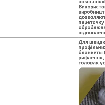
компанія«
Використо
виробницт
дозволяют
переточку 
оброблюва
відновлен
Для швидко
профільних
бланкеты 
рифлення,
головах ус