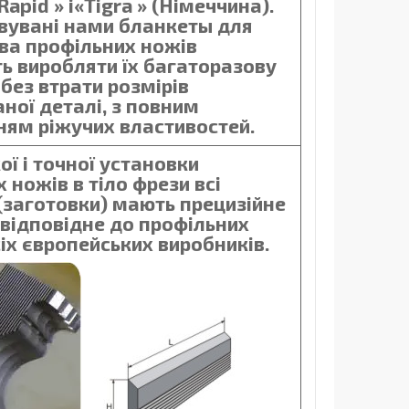
Rapid
»
і
«Tigra » (Німеччина).
вувані нами бланкеты для
ва профільних ножів
ь виробляти їх багаторазову
без втрати розмірів
ної деталі, з повним
ням ріжучих властивостей.
ї і точної установки
 ножів в тіло фрези всі
(заготовки) мають прецизійне
 відповідне до профільних
іх європейських виробників.