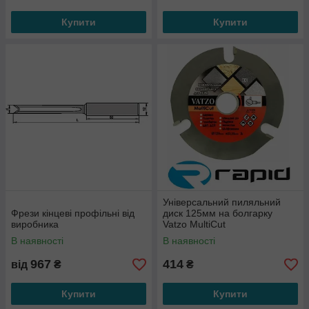
Купити
Купити
Універсальний пиляльний
Фрези кінцеві профільні від
диск 125мм на болгарку
виробника
Vatzo MultiCut
В наявності
В наявності
967
414
від
₴
₴
Купити
Купити