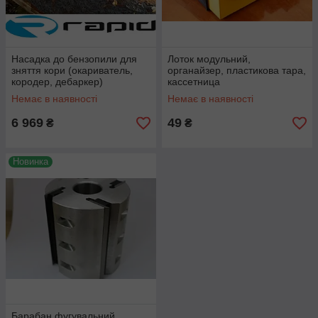
Насадка до бензопили для
Лоток модульний,
зняття кори (окариватель,
органайзер, пластикова тара,
кородер, дебаркер)
кассетница
Немає в наявності
Немає в наявності
6 969
49
₴
₴
Новинка
Барабан фугувальний