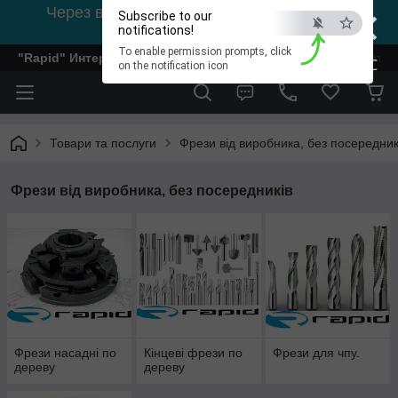
×
Через відсутність світла, зв'язок на viber
Subscribe to our
0978002056
notifications!
To enable permission prompts, click
"Rapid" Интернет-магазин деревообрабатывающего инстр
ESC
on the notification icon
Товари та послуги
Фрези від виробника, без посередник
Фрези від виробника, без посередників
Фрези насадні по
Кінцеві фрези по
Фрези для чпу.
дереву
дереву