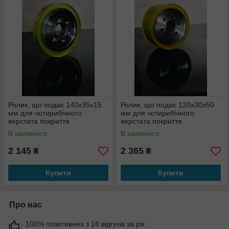
Ролик, що подає 140x35x15
Ролик, що подає 120x30x50
мм для чотирибічного
мм для чотирибічного
верстата покриття
верстата покриття
поліурентан кріплення під
поліурентан кріплення під
В наявності
В наявності
болти
болти
2 145
2 365
₴
₴
Купити
Купити
Про нас
100% позитивних з 16 відгуків за рік