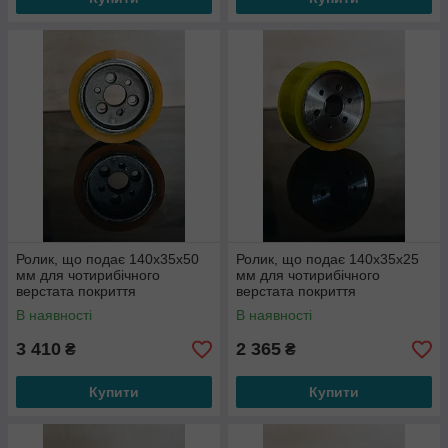
Ролик, що подає 140x35x50
Ролик, що подає 140x35x25
мм для чотирибічного
мм для чотирибічного
верстата покриття
верстата покриття
поліурентан кріплення під
поліурентан кріплення під
В наявності
В наявності
болти
болти
3 410
2 365
₴
₴
Купити
Купити