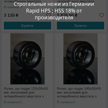
чотирибічного верстата
чотирибічного верстата
Строгальные ножи из Германии
В наявності
В наявності
Rapid HPS ; HSS 18% от
3 135
2 876,50
₴
₴
производителя
Купити
Купити
Ролик, що подає 120x30x50
Ролик, що подає 140x35x50
мм, металевий для
мм, металевий для
чотирибічного верстата з
чотирибічного верстата з
болтовим кріпленням
болтовим кріпленням
В наявності
В наявності