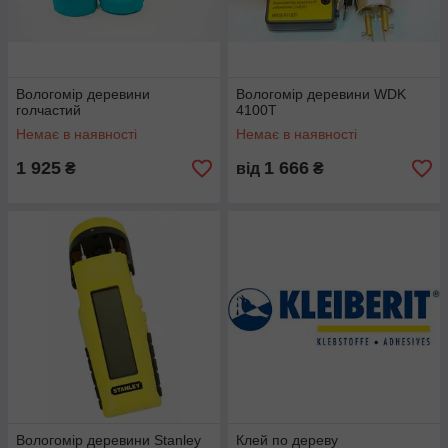
Вологомір деревини
Вологомір деревини WDK
голчастий
4100T
Немає в наявності
Немає в наявності
1 925
1 666
₴
від
₴
Вологомір деревини Stanley
Клей по дереву