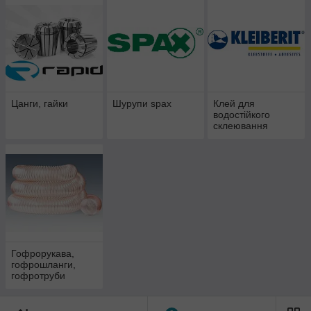
Цанги, гайки
Шурупи spax
Клей для
водостійкого
склеювання
деревини Kleiberit
Гофрорукава,
гофрошланги,
гофротруби