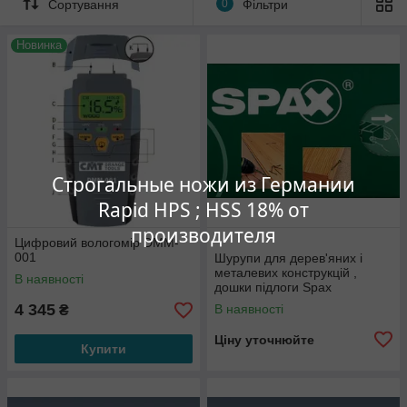
Сортування
0
Фільтри
Новинка
Строгальные ножи из Германии
Rapid HPS ; HSS 18% от
производителя
Цифровий вологомір DMM-
001
Шурупи для дерев'яних і
металевих конструкцій ,
В наявності
дошки підлоги Spax
(Німеччина )
4 345
В наявності
₴
Ціну уточнюйте
Купити