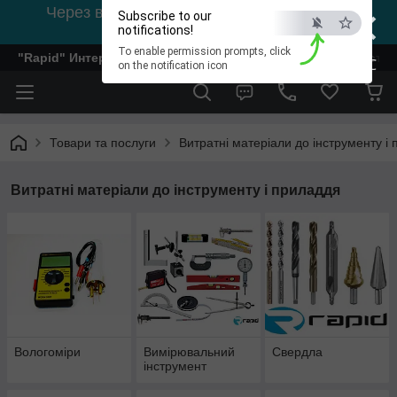
×
Через відсутність світла, зв'язок на viber
Subscribe to our
0978002056
notifications!
To enable permission prompts, click
"Rapid" Интернет-магазин деревообрабатывающего инстр
ESC
on the notification icon
Товари та послуги
Витратні матеріали до інструменту і
Витратні матеріали до інструменту і приладдя
Вологоміри
Вимірювальний
Свердла
інструмент