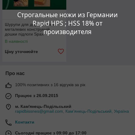
Строгальные ножи из Германии
Rapid HPS ; HSS 18% от
Шурупи для дерев'яних і
металевих конструкцій ,
производителя
дошки підлоги Spax
(Німеччина )
В наявності
Ціну уточнюйте
Про нас
100% позитивних з 16 відгуків за рік
Працює з 26.09.2015
м. Кам'янець-Подільський
rapidbissnes@gmail.com, Кам'янець-Подільський, Україна
Контакти
Сьогодні працює з 09:00 до 17:00