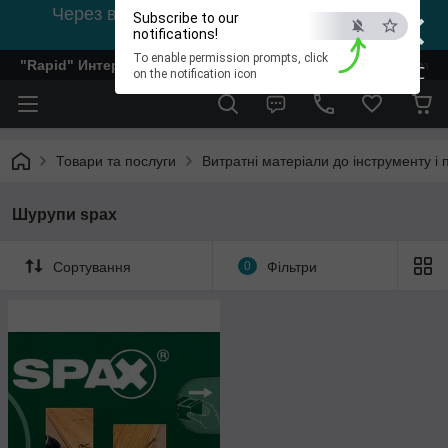
×
Через відсутність світла, зв'язок на viber
Subscribe to our
0978002056
notifications!
To enable permission prompts, click
"Rapid" Интернет-магазин деревообрабатывающего инстр
ESC
on the notification icon
Товари та послуги
Витратні матеріали до інструменту і
Шурупи spax
Сортування
0
Фільтри