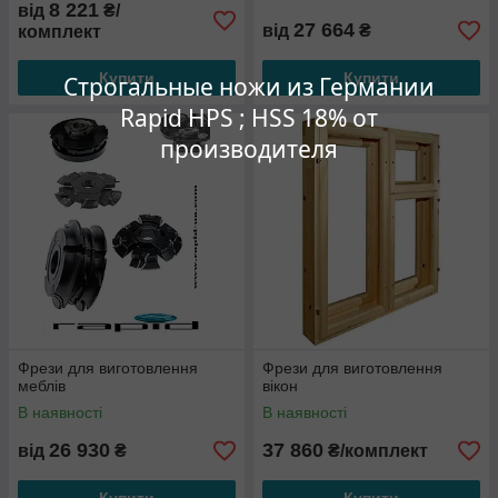
8 221
від
₴/
27 664
від
₴
комплект
Купити
Купити
Строгальные ножи из Германии
Rapid HPS ; HSS 18% от
производителя
Фрези для виготовлення
Фрези для виготовлення
меблів
вікон
В наявності
В наявності
26 930
37 860
від
₴
₴/комплект