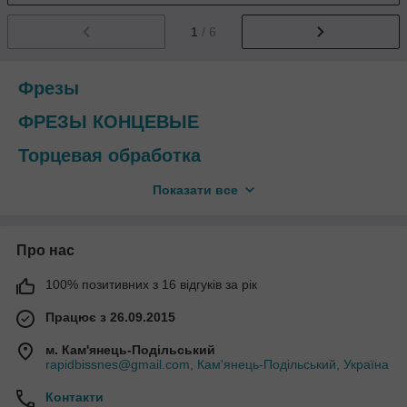
1
/ 6
Фрезы
ФРЕЗЫ КОНЦЕВЫЕ
Торцевая обработка
I
Ножевые головки для фугования под
Показати все
кромку
I
Фрезы для фугования под кромку
Про нас
I
Ножевые головки для обработки
100% позитивних з 16 відгуків за рік
кромки
Працює з 26.09.2015
I
Фрезы для обработки кромки
м. Кам'янець-Подільський
I
Ножевые головки для скругления
rapidbissnes@gmail.com, Кам'янець-Подільський, Україна
кромки
Контакти