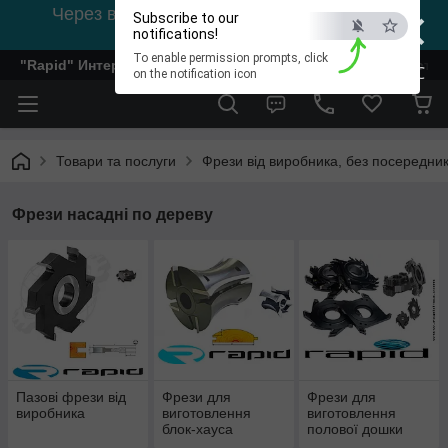
×
Через відсутність світла, зв'язок на viber
Subscribe to our
0978002056
notifications!
To enable permission prompts, click
"Rapid" Интернет-магазин деревообрабатывающего инстр
ESC
on the notification icon
Товари та послуги
Фрези від виробника, без посередник
Фрези насадні по дереву
Пазові фрези від
Фрези для
Фрези для
виробника
виготовлення
виготовлення
блок-хауса
полової дошки