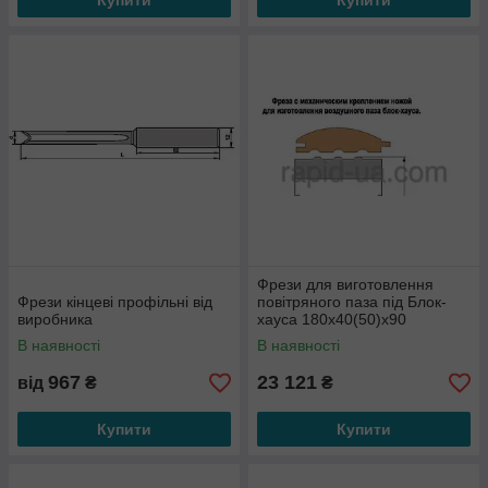
Купити
Купити
Фрези для виготовлення
Фрези кінцеві профільні від
повітряного паза під Блок-
виробника
хауса 180х40(50)х90
В наявності
В наявності
967
23 121
від
₴
₴
Купити
Купити