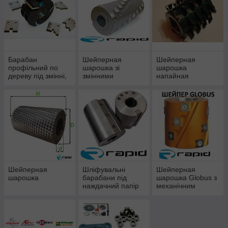
Барабан
Шейперная
Шейперная
профільний по
шарошка зі
шарошка
дереву під змінні,
змінними
напайная
профільні ножі
твердосплавними
ножами HM
Шейперная
Шліфувальні
Шейперная
шарошка
барабани під
шарошка Globus з
наждачний папір
механічним
кріпленням
твердосплавних
ножів