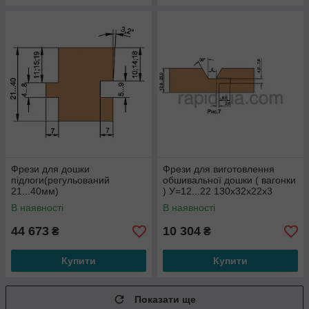
Фрези для дошки
Фрези для виготовлення
підлоги(регульований
обшивальної дошки ( вагонки
21...40мм)
) У=12...22 130х32х22х3
160х40хВ=21...40х3+3
В наявності
В наявності
44 673
10 304
₴
₴
Купити
Купити
Показати ще