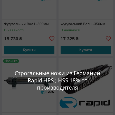
Фугувальний Вал L-300мм
Фугувальний Вал L-350мм
В наявності
В наявності
15 730
17 325
₴
₴
Купити
Купити
Новинка
Строгальные ножи из Германии
Rapid HPS ; HSS 18% от
производителя