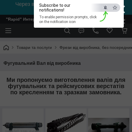
×
Через відсутність світла, зв'язок на viber
Subscribe to our
0978002056
notifications!
To enable permission prompts, click
"Rapid" Интернет-магазин деревообрабатывающего инстр
ESC
on the notification icon
Товари та послуги
Фрези від виробника, без посередник
Фугувальний Вал від виробника
Ми пропонуємо виготовлення валів для
фугувальних та рейсмусових верстатів
по кресленням та зразкам замовника.