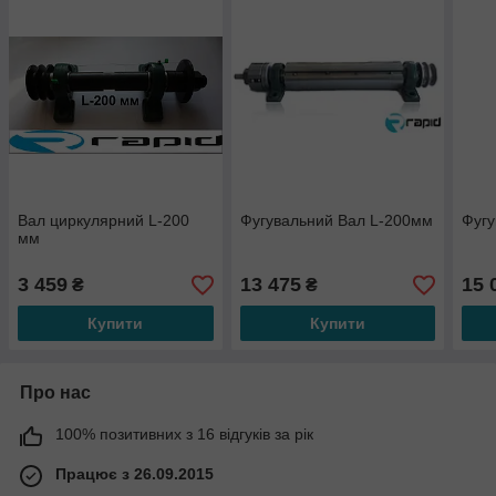
Вал циркулярний L-200
Фугувальний Вал L-200мм
Фугу
мм
3 459
13 475
15 
₴
₴
Купити
Купити
Про нас
100% позитивних з 16 відгуків за рік
Працює з 26.09.2015