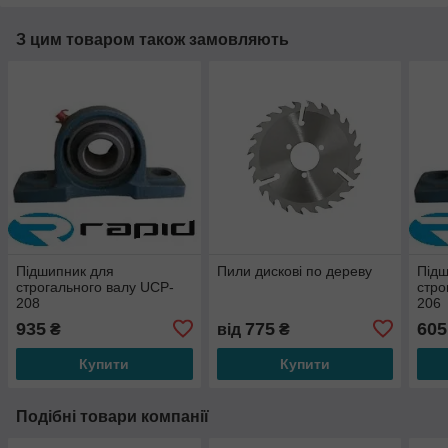
З цим товаром також замовляють
Підшипник для
Пили дискові по дереву
Підш
строгального валу UCP-
стро
208
206
935
775
605
₴
від
₴
Купити
Купити
Подібні товари компанії