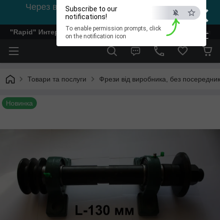
×
Через відсутність світла, зв'язок на viber
Subscribe to our
0978002056
notifications!
To enable permission prompts, click
"Rapid" Интернет-магазин деревообрабатывающего инстр
ESC
on the notification icon
Товари та послуги
Фрези від виробника, без посередник
Новинка