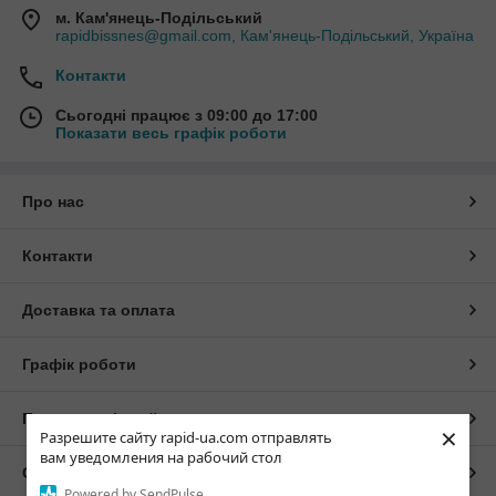
м. Кам'янець-Подільський
rapidbissnes@gmail.com, Кам'янець-Подільський, Україна
Контакти
Сьогодні працює з 09:00 до 17:00
Показати весь графік роботи
Про нас
Контакти
Доставка та оплата
Графік роботи
Повна версія сайту
×
Разрешите сайту rapid-ua.com отправлять
вам уведомления на рабочий стол
Сайт створено на маркетплейсі
Prom.ua
Powered by SendPulse