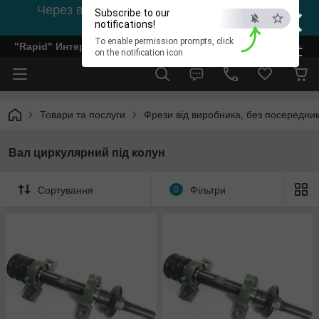
×
Через відсутність світла, зв'язок на viber
Subscribe to our
0978002056
notifications!
To enable permission prompts, click
"Rapid" Интернет-магазин деревообрабатывающего инстр
ESC
on the notification icon
Товари та послуги
Фрези від виробника, без посередник
Вал циркулярний під колун
Сортування
0
Фільтри