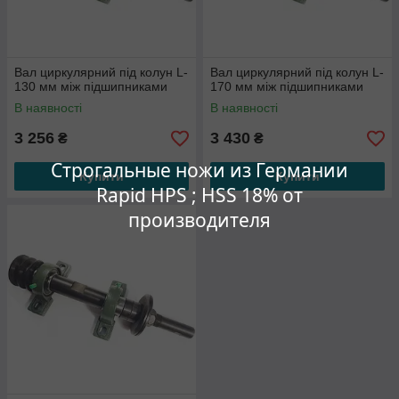
Вал циркулярний під колун L-
Вал циркулярний під колун L-
130 мм між підшипниками
170 мм між підшипниками
В наявності
В наявності
3 256
3 430
₴
₴
Строгальные ножи из Германии
Купити
Купити
Rapid HPS ; HSS 18% от
производителя