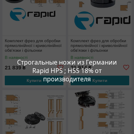
Комплект фрез для обробки
Комплект фрез для обробки
прямолінійної і криволінійної
прямолінійної і криволінійної
обв'язки і фільонки
обв'язки і фільонки
В наявності
В наявності
Строгальные ножи из Германии
21 839
21 914
₴
₴
Rapid HPS ; HSS 18% от
производителя
Купити
Купити