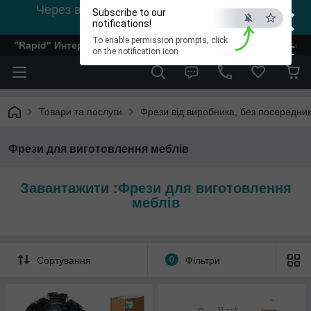
×
Через відсутність світла, зв'язок на viber
Subscribe to our
0978002056
notifications!
To enable permission prompts, click
"Rapid" Интернет-магазин деревообрабатывающего инстр
ESC
on the notification icon
Товари та послуги
Фрези від виробника, без посередник
Фрези для виготовлення меблів
Завантажити :Фрези для виготовлення
меблів
Сортування
0
Фільтри