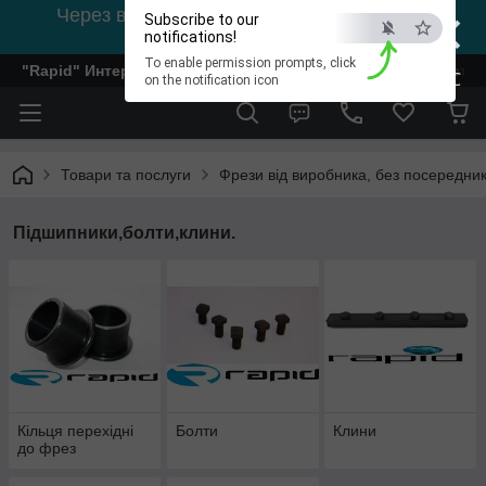
×
Через відсутність світла, зв'язок на viber
Subscribe to our
0978002056
notifications!
To enable permission prompts, click
"Rapid" Интернет-магазин деревообрабатывающего инстр
ESC
on the notification icon
Товари та послуги
Фрези від виробника, без посередник
Підшипники,болти,клини.
Кільця перехідні
Болти
Клини
до фрез