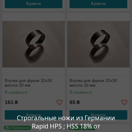
Купити
Купити
Втулка для фрези 32x30
Втулка для фрези 32x30
висота 20 мм
висота 10 мм
В наявності
В наявності
161
85
₴
₴
Купити
Купити
Строгальные ножи из Германии
Rapid HPS ; HSS 18% от
Подарунок
Подарунок