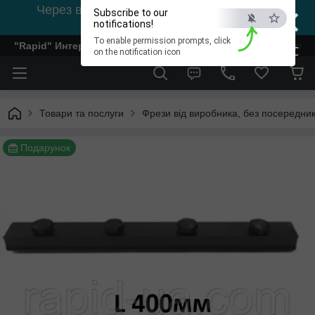
×
Через відсутність світла, зв'язок на viber
Subscribe to our
0978002056
notifications!
To enable permission prompts, click
"Rapid" Интернет-магазин деревообрабатывающего инстр
ESC
on the notification icon
Товари та послуги
Фрези від виробника, без посередник
Подарунок