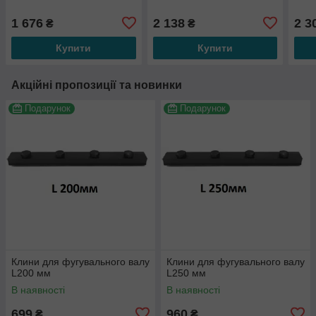
1 676
2 138
2 3
₴
₴
Купити
Купити
Акційні пропозиції та новинки
Подарунок
Подарунок
Клини для фугувального валу
Клини для фугувального валу
L200 мм
L250 мм
В наявності
В наявності
699
960
₴
₴