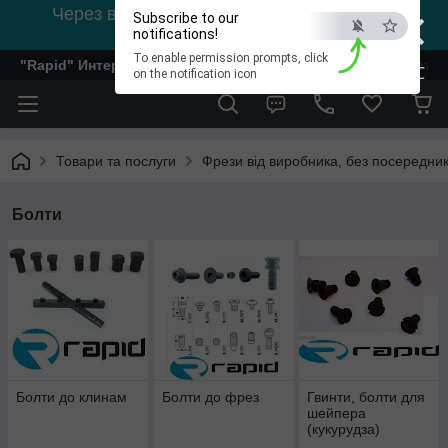
×
Через відсутність світла, зв'язок на viber
Subscribe to our
0978002056
notifications!
To enable permission prompts, click
"Rapid" Интернет-магазин деревообрабатывающего инстр
ESC
on the notification icon
Товари та послуги
Фрези від виробника, без посередник
Болти
Болти до клинам
Болти до фрез
Гвинти, болти для
шейпера
(кукурудза)