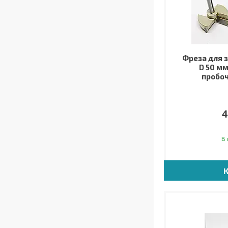
Фреза для 
D 50 мм
пробоч
4
В 