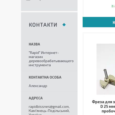
В 
КОНТАКТИ
"Rapid" Интернет-
магазин
деревообрабатывающего
инструмента
Александр
Фреза для 
D 25 мм
rapidbissnes@gmail.com,
Кам'янець-Подільський,
пробоч
Україна