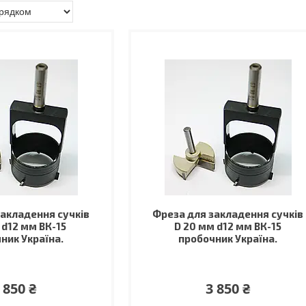
закладення сучків
Фреза для закладення сучків
 d12 мм ВК-15
D 20 мм d12 мм ВК-15
ник Україна.
пробочник Україна.
 850 ₴
3 850 ₴