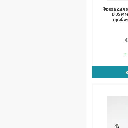
Фреза для 
D 35 мм
пробоч
4
В 