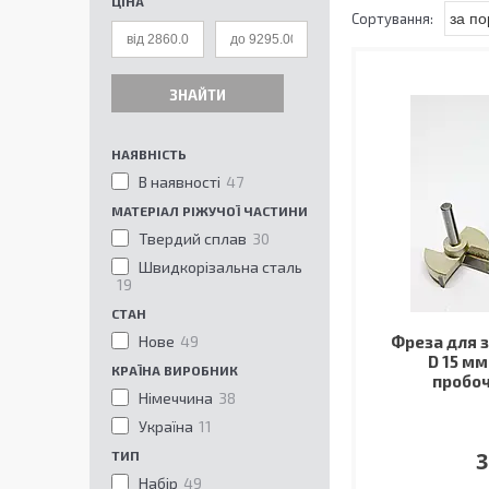
ЦІНА
ЗНАЙТИ
НАЯВНІСТЬ
В наявності
47
МАТЕРІАЛ РІЖУЧОЇ ЧАСТИНИ
Твердий сплав
30
Швидкорізальна сталь
19
СТАН
Нове
49
Фреза для 
D 15 мм
КРАЇНА ВИРОБНИК
пробоч
Німеччина
38
Україна
11
3
ТИП
Набір
49