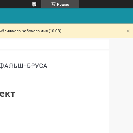
Кошик
йближчого робочого дня (10.08).
,ФАЛЬШ-БРУСА
лект