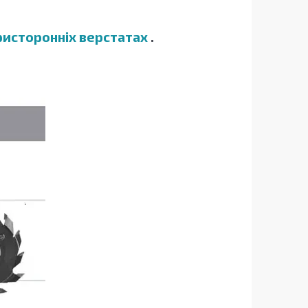
ристоронніх верстатах
.