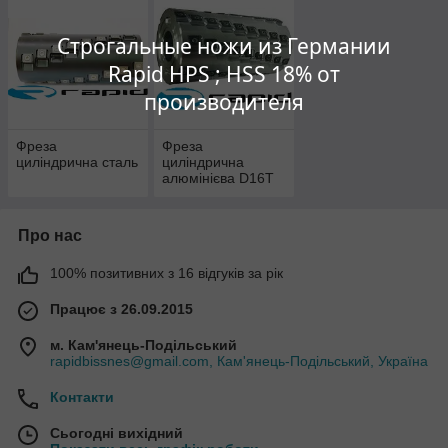
Строгальные ножи из Германии
Rapid HPS ; HSS 18% от
производителя
Фреза
Фреза
циліндрична сталь
циліндрична
алюмінієва D16T
Про нас
100% позитивних з 16 відгуків за рік
Працює з 26.09.2015
м. Кам'янець-Подільський
rapidbissnes@gmail.com, Кам'янець-Подільський, Україна
Контакти
Сьогодні вихідний