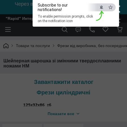
×
Через відсутність світла, зв'язок на viber
Subscribe to our
0978002056
notifications!
To enable permission prompts, click
"Rapid" Интернет-магазин деревообрабатывающего инстр
ESC
on the notification icon
Товари та послуги
Фрези від виробника, без посередник
Шейперная шарошка зі змінними твердосплавними
ножами HM
Завантажити каталог
Фрези циліндричні
Показати все