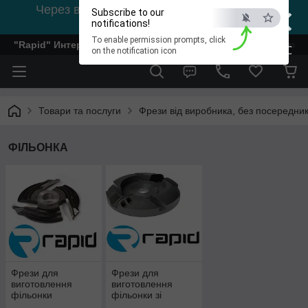
×
Через відсутність світла, зв'язок на viber
Subscribe to our
0978002056
notifications!
To enable permission prompts, click
"Rapid" Интернет-магазин деревообрабатывающего инстр
ESC
on the notification icon
Товари та послуги
Фрези від виробника, без посередник
ФІЛЬОНКА
Фрези для
Фрези для
виготовлення
виготовлення
фільонки
фільонки зі
напайнимі
змінними ножами