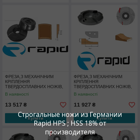
ФРЕЗА,З МЕХАНІЧНИМ
ФРЕЗА,З МЕХАНІЧНИМ
КРІПЛЕННЯ
КРІПЛЕННЯ
ТВЕРДОСПЛАВНИХ НОЖІВ,
ТВЕРДОСПЛАВНИХ НОЖІВ,
ДЛЯ ВИГОТОВЛЕННЯ
ДЛЯ ВИГОТОВЛЕННЯ
В наявності
В наявності
ФІЛЬОНКИ
ФІЛЬОНКИ
13 517
11 927
₴
₴
Строгальные ножи из Германии
Купити
Купити
Rapid HPS ; HSS 18% от
производителя