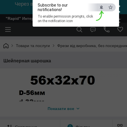
×
Через відсутність світла, зв'язок на viber
Subscribe to our
0978002056
notifications!
To enable permission prompts, click
"Rapid" Интернет-магазин деревообрабатывающего инстр
ESC
on the notification icon
Товари та послуги
Фрези від виробника, без посередник
Шейперная шарошка
Показати все
Сортування
0
Фільтри