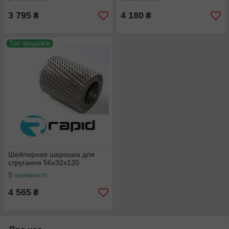
3 795
4 180
₴
₴
Топ продажів
Шейперная шарошка для
стругання 56х32х120
В наявності
4 565
₴