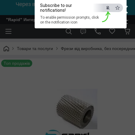
×
Через відсутність світла, зв'язок на viber
Subscribe to our
0978002056
notifications!
To enable permission prompts, click
"Rapid" Интернет-магазин деревообрабатывающего инстр
ESC
on the notification icon
Товари та послуги
Фрези від виробника, без посередник
Топ продажів