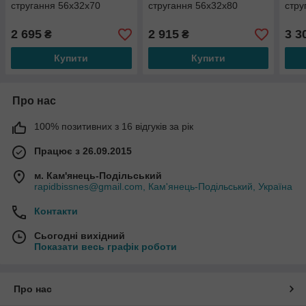
стругання 56х32х70
стругання 56х32х80
стру
2 695
2 915
3 3
₴
₴
Купити
Купити
Про нас
100% позитивних з 16 відгуків за рік
Працює з 26.09.2015
м. Кам'янець-Подільський
rapidbissnes@gmail.com, Кам'янець-Подільський, Україна
Контакти
Сьогодні вихідний
Показати весь графік роботи
Про нас