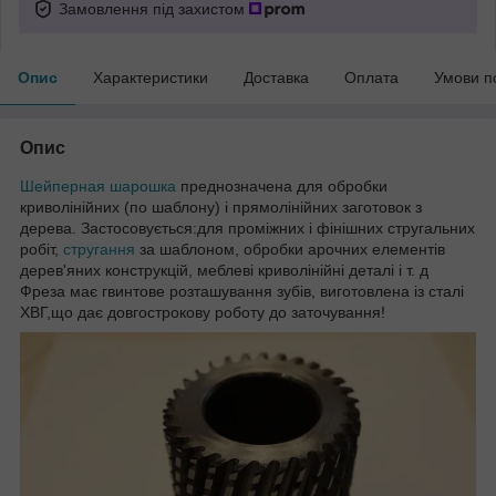
Замовлення під захистом
Опис
Характеристики
Доставка
Оплата
Умови п
Опис
Шейперная шарошка
преднозначена для обробки
криволінійних (по шаблону) і прямолінійних заготовок з
дерева. Застосовується:для проміжних і фінішних стругальних
робіт,
стругання
за шаблоном, обробки арочних елементів
дерев'яних конструкцій, меблеві криволінійні деталі і т. д
Фреза має гвинтове розташування зубів, виготовлена із сталі
ХВГ,що дає довгострокову роботу до заточування!