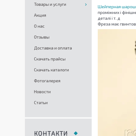
Товары и услуги
Шейперная шарош
проміжних і фінішн
Акция
деталі і т. д
Фреза має гвинтове
О нас
Отзывы
Доставка и оплата
Скачать прайсы
Скачать каталоги
Фотогалерея
Новости
Статьи
КОНТАКТИ