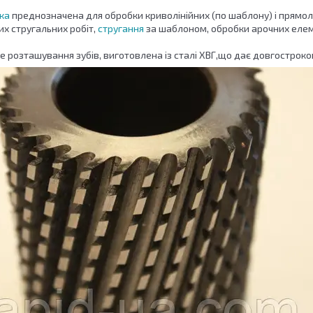
ка
преднозначена для обробки криволінійних (по шаблону) і прямолі
их стругальних робіт,
стругання
за шаблоном, обробки арочних елеме
 розташування зубів, виготовлена із сталі ХВГ,що дає довгостроко