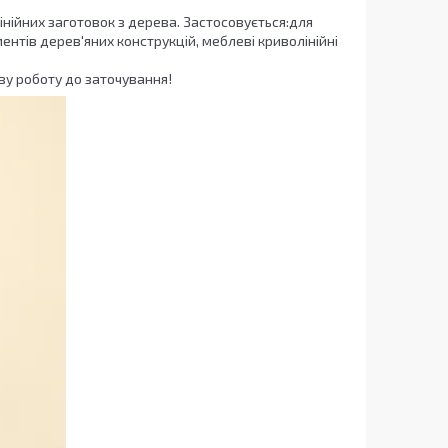
нійних заготовок з дерева. Застосовується:для
нтів дерев'яних конструкцій, меблеві криволінійні
ву роботу до заточування!