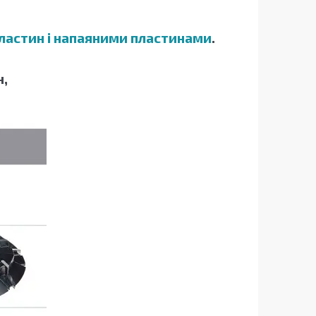
ластин і напаяними пластинами
.
н,