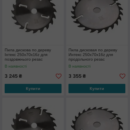
Пила дискова по дереву
Пила дисковая по дереву
Інтекс 250x70x16z для
Интекс 250x70x16z для
поздовжнього резас
продольного резас
розклинювальними ножами
расклинивающими ножами
В наявності
В наявності
по периметру
по периметру
3 245
3 355
₴
₴
Купити
Купити