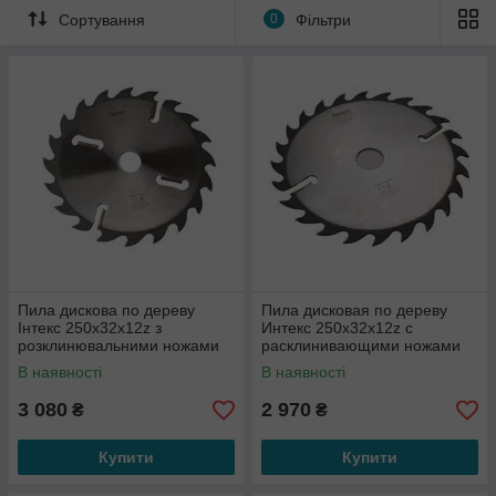
змінюватися за бажанням клієнта
Сортування
0
Фільтри
Пила дискова по дереву
Пила дисковая по дереву
Інтекс 250x32x12z з
Интекс 250x32x12z с
розклинювальними ножами
расклинивающими ножами
по периметру
по периметру
В наявності
В наявності
3 080
2 970
₴
₴
Купити
Купити