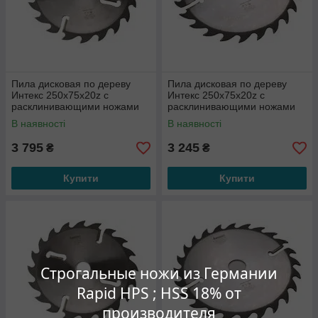
Пила дисковая по дереву
Пила дисковая по дереву
Интекс 250x75x20z с
Интекс 250x75x20z с
расклинивающими ножами
расклинивающими ножами
по периметру
по периметру
В наявності
В наявності
3 795
3 245
₴
₴
Купити
Купити
Строгальные ножи из Германии
Rapid HPS ; HSS 18% от
производителя