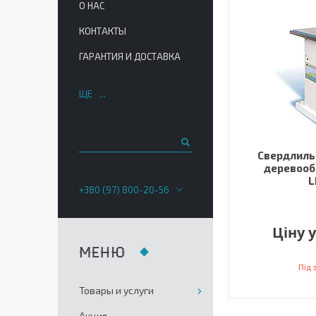
О НАС
КОНТАКТЫ
ГАРАНТИЯ И ДОСТАВКА
ЩЕ
Свердлиль
деревооб
L
+380 (97) 800-20-56
Ціну 
Під
Товары и услуги
Акция