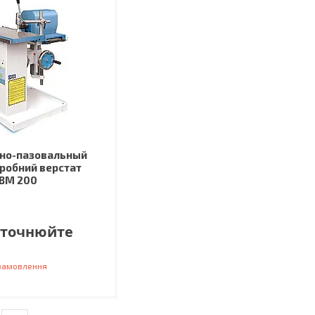
но-пазовальный
робний верстат
BM 200
уточнюйте
 замовлення