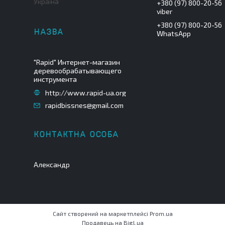
Україна
+380 (97) 800-20-56
viber
+380 (97) 800-20-56
WhatsApp
"Rapid" Интернет-магазин
деревообрабатывающего
инструмента
http://www.rapid-ua.org
rapidbissnes@gmail.com
Александр
Сайт створений на маркетплейсі
Prom.ua
Продавець на Bigl.ua