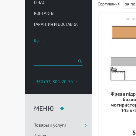
О НАС
КОНТАКТЫ
09
ГАРАНТИЯ И ДОСТАВКА
ЩЕ
+380 (97) 800-20-56
Фреза підр
базов
чотиристор
145 х 4
Товары и услуги
5
Акция