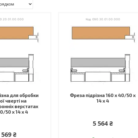
0.20.01.00.000
090.30.01.00.000
ізна для обробки
Фреза підрізна 160 х 40/50 х
ої чверті на
14 х 4
онніх верстатах
0/50 х 14 х 4
5 564 ₴
 569 ₴