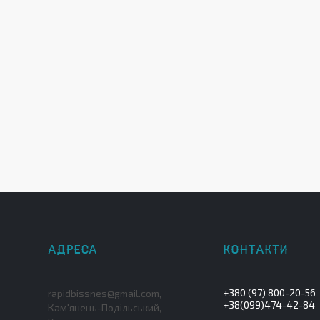
+380 (97) 800-20-56
rapidbissnes@gmail.com,
+38(099)474-42-84
Кам'янець-Подільський,