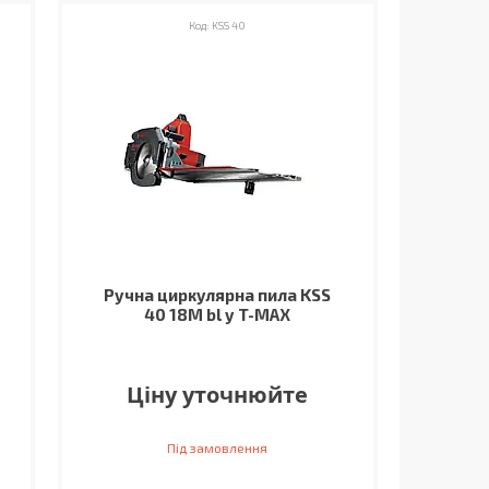
KSS 40
Ручна циркулярна пила KSS
40 18M bl у T-MAX
Ціну уточнюйте
Під замовлення