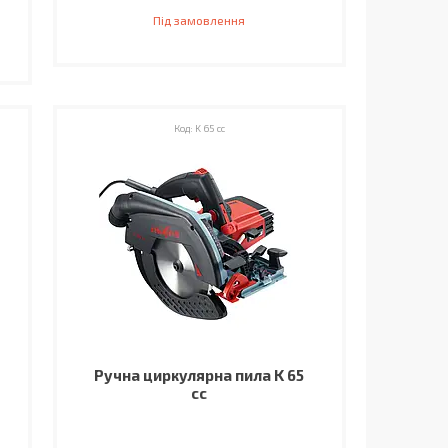
Під замовлення
K 65 cc
Ручна циркулярна пила K 65
cc