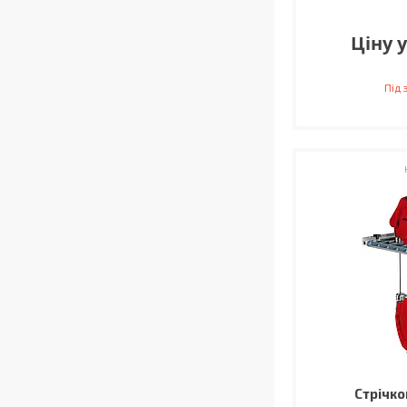
Ціну 
Під
Стрічко