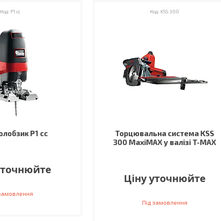
P1 cc
KSS 300
олобзик P1 cc
Торцювальна система KSS
300 MaxiMAX у валізі T-MAX
уточнюйте
Ціну уточнюйте
 замовлення
Під замовлення