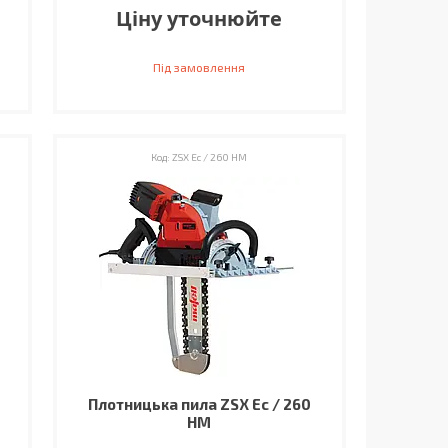
Ціну уточнюйте
Під замовлення
ZSX Ec / 260 HM
Плотницька пила ZSX Ec / 260
HM