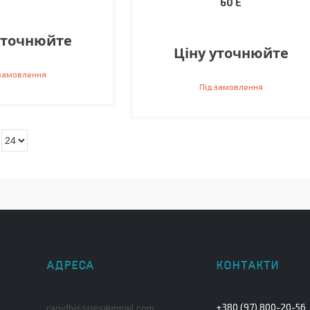
60 E
уточнюйте
Ціну уточнюйте
 замовлення
Під замовлення
+380 (97) 800-20-56
rapidbissnes@gmail.com,