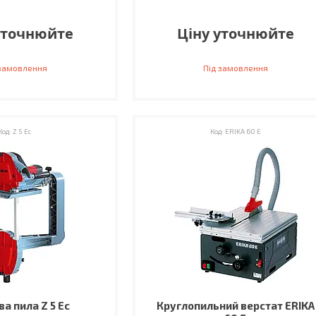
уточнюйте
Ціну уточнюйте
 замовлення
Під замовлення
Z 5 Ec
ЕRIKA 60 E
ва пила Z 5 Ec
Круглопильний верстат ЕRIKA