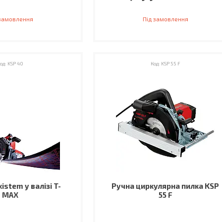
 замовлення
Під замовлення
KSP 40
KSP 55 F
istem у валізі T-
Ручна циркулярна пилка KSP
MAX
55 F