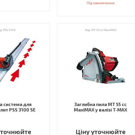
Під замовлення
PSS 3100
MT 55 cc MaxiMAX
а система для
Заглибна пила MT 55 cc
лит PSS 3100 SE
MaxiMAX у валізі T-MAX
уточнюйте
Ціну уточнюйте