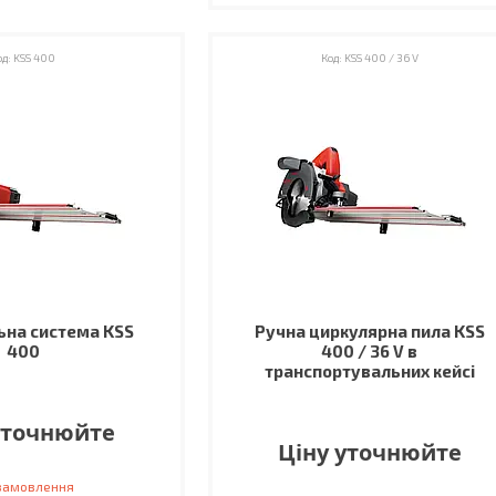
KSS 400
KSS 400 / 36 V
на система KSS
Ручна циркулярна пила KSS
400
400 / 36 V в
транспортувальних кейсі
уточнюйте
Ціну уточнюйте
 замовлення