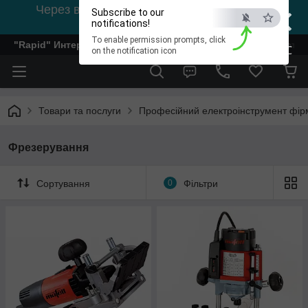
×
Через відсутність світла, зв'язок на viber
Subscribe to our
0978002056
notifications!
To enable permission prompts, click
"Rapid" Интернет-магазин деревообрабатывающего инстр
ESC
on the notification icon
Товари та послуги
Професійний електроінструмент фірм
Фрезерування
Сортування
0
Фільтри