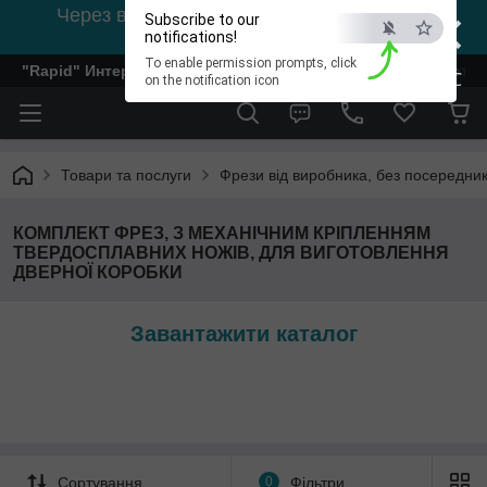
×
Через відсутність світла, зв'язок на viber
Subscribe to our
0978002056
notifications!
To enable permission prompts, click
"Rapid" Интернет-магазин деревообрабатывающего инстр
ESC
on the notification icon
Товари та послуги
Фрези від виробника, без посередник
КОМПЛЕКТ ФРЕЗ, З МЕХАНІЧНИМ КРІПЛЕННЯМ
ТВЕРДОСПЛАВНИХ НОЖІВ, ДЛЯ ВИГОТОВЛЕННЯ
ДВЕРНОЇ КОРОБКИ
Завантажити каталог
Сортування
0
Фільтри