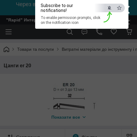
×
Через відсутність світла, зв'язок на viber
Subscribe to our
0978002056
notifications!
To enable permission prompts, click
"Rapid" Интернет-магазин деревообрабатывающего инстр
ESC
on the notification icon
Товари та послуги
Витратні матеріали до інструменту і
Цанги er 20
Показати все
Сортування
0
Фільтри