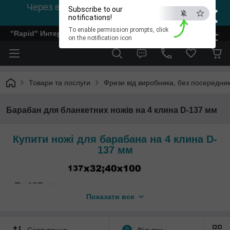
×
Через відсутність світла, зв'язок на viber
Subscribe to our
0978002056
notifications!
To enable permission prompts, click
"Rapid" Интернет-магазин деревообрабатывающего инстр
ESC
on the notification icon
Товари та послуги
Фрези від виробника, без посередник
Барабан для бланкетних ножів на 4 клина D-137 мм
Купити ножі для барабана на 4 клина D-
137 мм
Показати все
Сортування
0
Фільтри