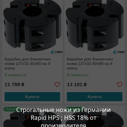
Барабан для бланкетних
Барабан для бланкетних
ножів 137х32;40х60 на 4
ножів 137х32;40х80 на 4
клину
клину
В наявності
В наявності
11 799
13 101
₴
₴
Купити
Купити
Строгальные ножи из Германии
Новинка
Новинка
Rapid HPS ; HSS 18% от
производителя