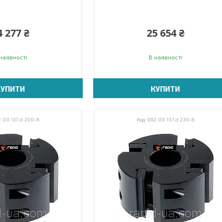
4 277 ₴
25 654 ₴
наявності
В наявності
КУПИТИ
КУПИТИ
.00.137.d.200-6
092.00.137.d.230-6