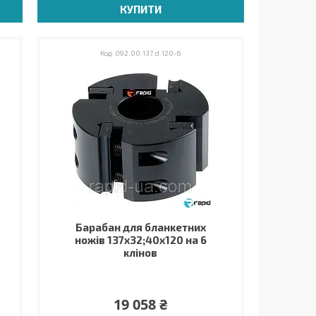
КУПИТИ
092.00.137.d.120-6
Барабан для бланкетних
ножів 137х32;40х120 на 6
клінов
19 058 ₴