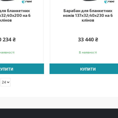
для бланкетних
Барабан для бланкетних
х32;40х200 на 6
ножів 137х32;40х230 на 6
клінов
клінов
0 234 ₴
33 440 ₴
наявності
В наявності
КУПИТИ
КУПИТИ