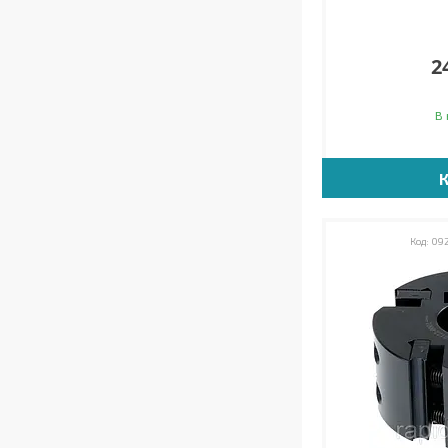
2
В 
092