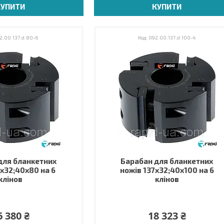
КУПИТИ
КУПИТИ
2.00.137.d.80-6
092.00.137.d.100-4
для бланкетних
Барабан для бланкетних
7х32;40х80 на 6
ножів 137х32;40х100 на 6
клінов
клінов
6 380 ₴
18 323 ₴