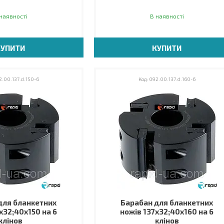
наявності
В наявності
КУПИТИ
КУПИТИ
.00.137.d.150-6
092.00.137.d.160-6
для бланкетних
Барабан для бланкетних
х32;40х150 на 6
ножів 137х32;40х160 на 6
клінов
клінов