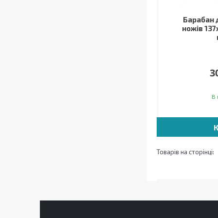
Барабан 
ножів 137
3
В 