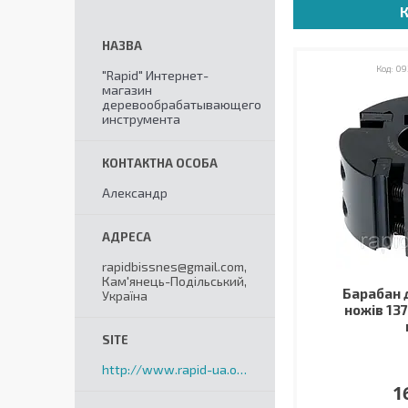
09
"Rapid" Интернет-
магазин
деревообрабатывающего
инструмента
Александр
rapidbissnes@gmail.com,
Кам'янець-Подільський,
Барабан 
Україна
ножів 13
http://www.rapid-ua.org
1