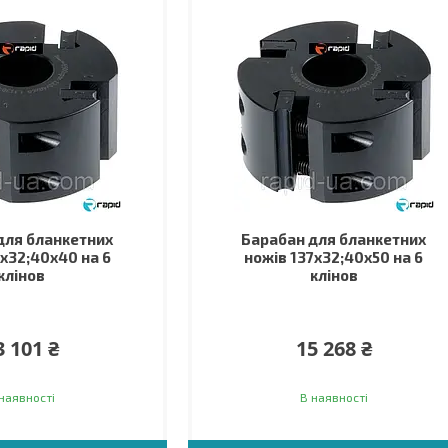
для бланкетних
Барабан для бланкетних
7х32;40х40 на 6
ножів 137х32;40х50 на 6
клінов
клінов
3 101 ₴
15 268 ₴
наявності
В наявності