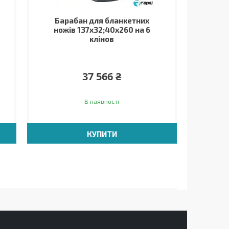
Барабан для бланкетних
ножів 137х32;40х260 на 6
клінов
37 566 ₴
В наявності
КУПИТИ