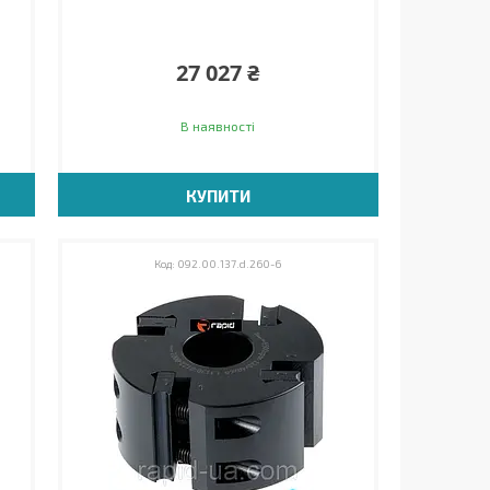
27 027 ₴
В наявності
КУПИТИ
092.00.137.d.260-6