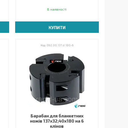
В наявності
КУПИТИ
092.00.137.d.180-6
Барабан для бланкетних
ножів 137х32;40х180 на 6
клінов