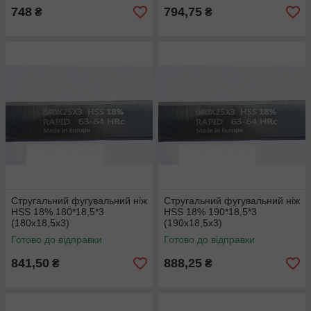
748
794,75
₴
₴
Стругальний фугувальний ніж
Стругальний фугувальний ніж
HSS 18% 180*18,5*3
HSS 18% 190*18,5*3
(180х18,5х3)
(190х18,5х3)
Готово до відправки
Готово до відправки
841,50
888,25
₴
₴