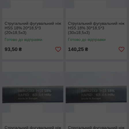
Стругальний фугувальний ніж
Стругальний фугувальний ніж
HSS 18% 20*18,5*3
HSS 18% 30*18,5*3
(20х18,5х3)
(30х18,5х3)
Готово до відправки
Готово до відправки
93,50
140,25
₴
₴
Стругальний фугувальний ніж
Стругальний фугувальний ніж