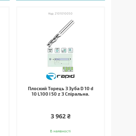
2101010050
Плоский Торець 3 Зуба D 10 d
10 L100 I 50 z 3 Спіральна.
3 962 ₴
В наявності