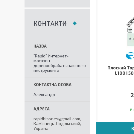
КОНТАКТИ
"Rapid" Интернет-
магазин
деревообрабатывающего
Плоский Тор
инструмента
L100 I 50
2
Александр
В 
rapidbissnes@gmail.com,
Кам'янець-Подільський,
Україна