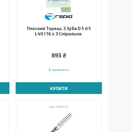
Плоский Торець 3 Зуба D 5 d 5
L40 I 16 z 3 Спіральна.
893 ₴
В наявності
КУПИТИ
2668040