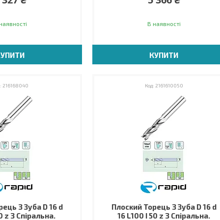
наявності
В наявності
КУПИТИ
КУПИТИ
216168040
2161610050
ець 3 Зуба D 16 d
Плоский Торець 3 Зуба D 16 d
0 z 3 Спіральна.
16 L100 I 50 z 3 Спіральна.