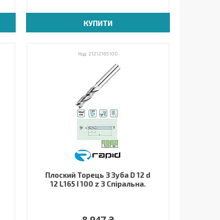
КУПИТИ
21212165100
Плоский Торець 3 Зуба D 12 d
12 L165 I 100 z 3 Спіральна.
8 947 ₴