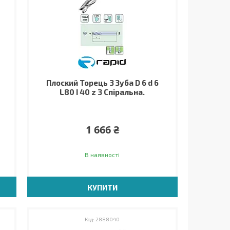
Плоский Торець 3 Зуба D 6 d 6
L80 I 40 z 3 Спіральна.
1 666 ₴
В наявності
КУПИТИ
2888040