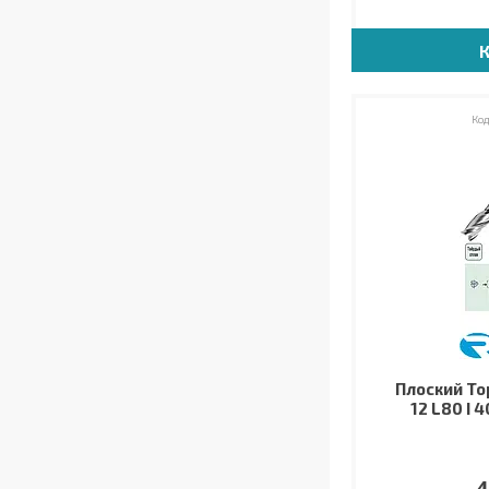
Плоский Тор
12 L80 I 4
4