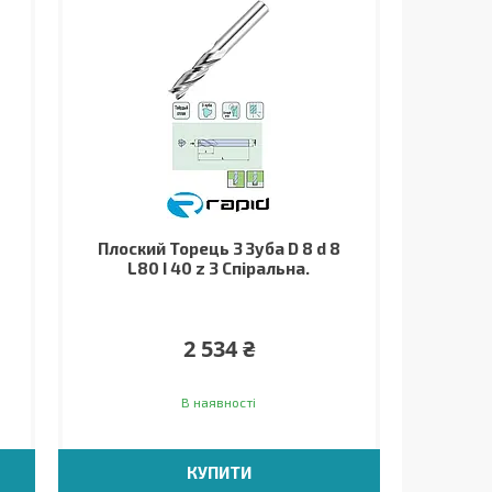
Плоский Торець 3 Зуба D 8 d 8
L80 I 40 z 3 Спіральна.
2 534 ₴
В наявності
КУПИТИ