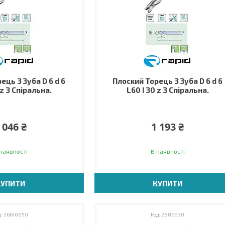
ець 3 Зуба D 6 d 6
Плоский Торець 3 Зуба D 6 d 6
 z 3 Спіральна.
L60 I 30 z 3 Спіральна.
 046 ₴
1 193 ₴
наявності
В наявності
КУПИТИ
КУПИТИ
26610050
2886030