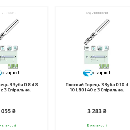
28810050
210108040
ець 3 Зуба D 8 d 8
Плоский Торець 3 Зуба D 10 d
 z 3 Спіральна.
10 L80 I 40 z 3 Спіральна.
 055 ₴
3 283 ₴
наявності
В наявності