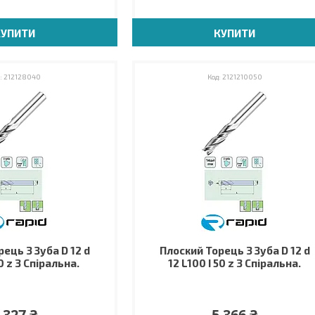
КУПИТИ
КУПИТИ
212128040
2121210050
ець 3 Зуба D 12 d
Плоский Торець 3 Зуба D 12 d
0 z 3 Спіральна.
12 L100 I 50 z 3 Спіральна.
 327 ₴
5 366 ₴