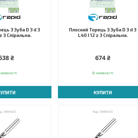
ець 3 Зуба D 3 d 3
Плоский Торець 3 Зуба D 3 d 3
 z 3 Спіральна.
L40 I 12 z 3 Спіральна.
538 ₴
674 ₴
наявності
В наявності
КУПИТИ
КУПИТИ
2664620
2666030