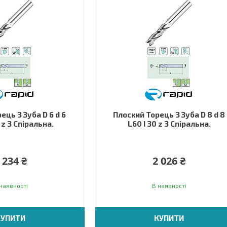
ець 3 Зуба D 6 d 6
Плоский Торець 3 Зуба D 8 d 8
 z 3 Спіральна.
L60 I 30 z 3 Спіральна.
 234 ₴
2 026 ₴
наявності
В наявності
КУПИТИ
КУПИТИ