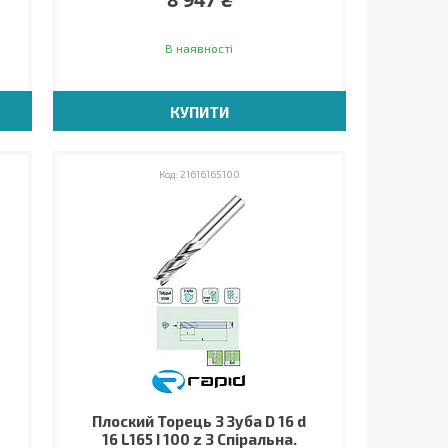
В наявності
КУПИТИ
21616165100
Плоский Торець 3 Зуба D 16 d
16 L165 I 100 z 3 Спіральна.