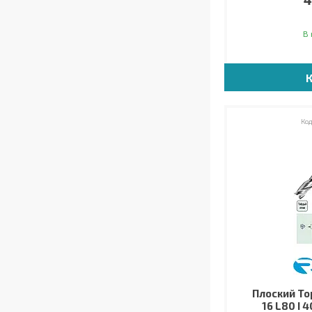
В 
Плоский Тор
16 L80 I 4