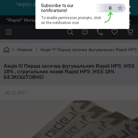
×
Через відсутність світла, зв'язок на viber
Subscribe to our
0978002056
notifications!
To enable permission prompts, click
"Rapid" Интернет-магазин деревообрабатывающего инстр
ESC
on the notification icon
Новини
Акція !!! Перша заточка фугувальних Rapid H
Акція !!! Перша заточка фугувальних Rapid HPS ;HSS
18% , стругальних ножів Rapid HPS ;HSS 18%
БЕЗКОШТОВНО
30.12.2017