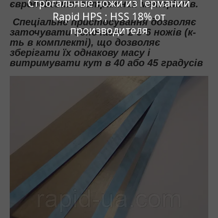
Строгальные ножи из Германии
європейських витратних матеріалів
.
Rapid HPS ; HSS 18% от
Спеціальне
пристосування дозволяє
производителя
заточувати одночасно
2-3-6 ножів
(к-
ть в комплекті), що дозволяє
зберігати їх однакову масу і
витримувати кут в 40 або 45 градусів