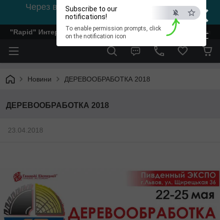
×
Через відсутність світла, зв'язок на viber
Subscribe to our
0978002056
notifications!
To enable permission prompts, click
"Rapid" Интернет-магазин деревообрабатывающего инстр
ESC
on the notification icon
Новини
ДЕРЕВООБРАБОТКА 2018
ДЕРЕВООБРАБОТКА 2018
23.04.2018