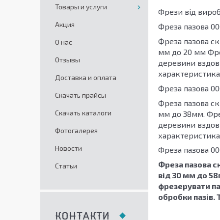
Товары и услуги
Фрези від вироб
Акция
Фреза пазова 000
Фреза пазова ск
О нас
мм до 20 мм Фре
Отзывы
деревини вздовж
характеристика ф
Доставка и оплата
Фреза пазова 000
Скачать прайсы
Фреза пазова ск
Скачать каталоги
мм до 38мм. Фре
деревини вздовж
Фотогалерея
характеристика ф
Новости
Фреза пазова 000
Фреза пазова с
Статьи
від 30 мм до 5
фрезерувати па
обробки пазів. 
КОНТАКТИ