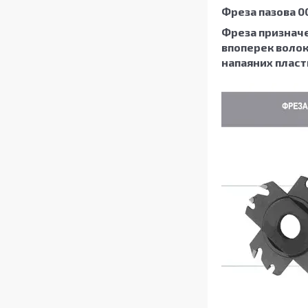
Фреза пазова 00
Фреза призначе
впоперек волоко
напаяних пласти