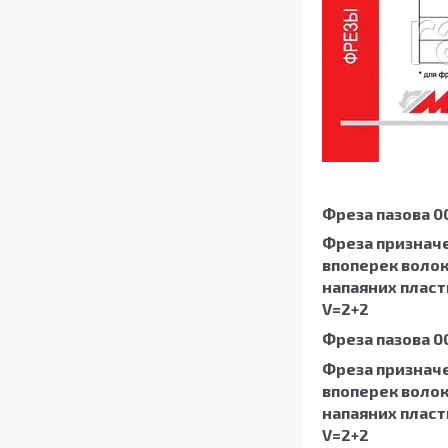
Фреза пазова 00
Фреза призначе
впоперек волоко
напаяних пласти
V=2+2
Фреза пазова 0
Фреза призначе
впоперек волоко
напаяних пласти
V=2+2