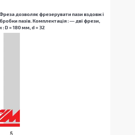
 Фреза дозволяє фрезерувати пази вздовж і
робки пазів. Комплектація : ― дві фрези,
D = 180 мм, d = 32