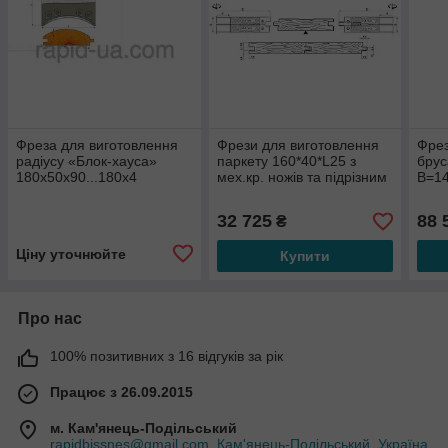
Фреза для виготовлення
Фрези для виготовлення
Фрез
радіусу «Блок-хауса»
паркету 160*40*L25 з
брус
180х50х90...180х4
мех.кр. ножів та підрізним
В=14
ВК 4фрези
160х
32 725
88 
₴
Ціну уточнюйте
Купити
Про нас
100% позитивних з 16 відгуків за рік
Працює з 26.09.2015
м. Кам'янець-Подільський
rapidbissnes@gmail.com, Кам'янець-Подільський, Україна