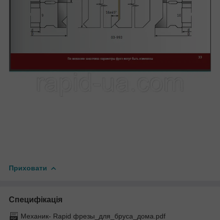
Приховати
Специфікація
Механик- Rapid фрезы_для_бруса_дома.pdf