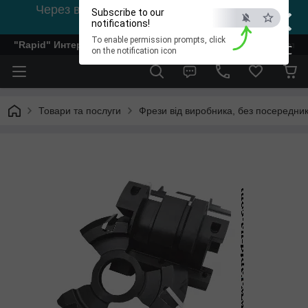
×
Через відсутність світла, зв'язок на viber
Subscribe to our
0978002056
notifications!
To enable permission prompts, click
"Rapid" Интернет-магазин деревообрабатывающего инстр
ESC
on the notification icon
Товари та послуги
Фрези від виробника, без посередник