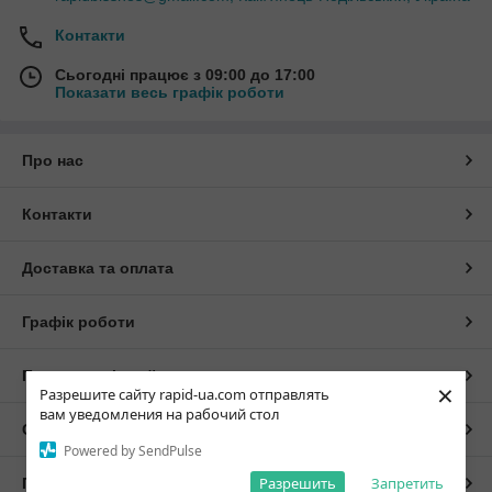
Контакти
Сьогодні працює з 09:00 до 17:00
Показати весь графік роботи
Про нас
Контакти
Доставка та оплата
Графік роботи
Повна версія сайту
×
Разрешите сайту rapid-ua.com отправлять
вам уведомления на рабочий стол
Сайт створено на маркетплейсі
Prom.ua
Powered by SendPulse
Разрешить
Запретить
Політика конфіденційності