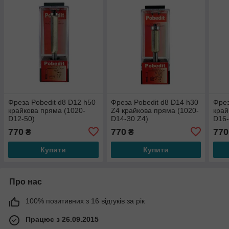
Фреза Pobedit d8 D12 h50
Фреза Pobedit d8 D14 h30
Фрез
крайкова пряма (1020-
Z4 крайкова пряма (1020-
край
D12-50)
D14-30 Z4)
D16-
770
770
770
₴
₴
Купити
Купити
Про нас
100% позитивних з 16 відгуків за рік
Працює з 26.09.2015