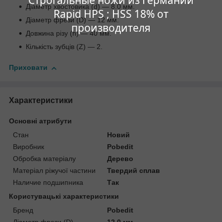
Діаметр хвостовика (d) — 8.0 мм.
Rapid HPS ; HSS 18% от
Діаметр фрези (D) — 12 мм.
производителя
Довжина різу (h) — 40 мм.
Кількість зубців (Z) — 2.
Приховати
Характеристики
Основні атрибути
Стан
Новий
Виробник
Pobedit
Обробка матеріалу
Дерево
Матеріал ріжучої частини
Твердий сплав
Наличие подшипника
Так
Користувацькі характеристики
Бренд
Pobedit
Діаметр фрези (D)
12.0 мм