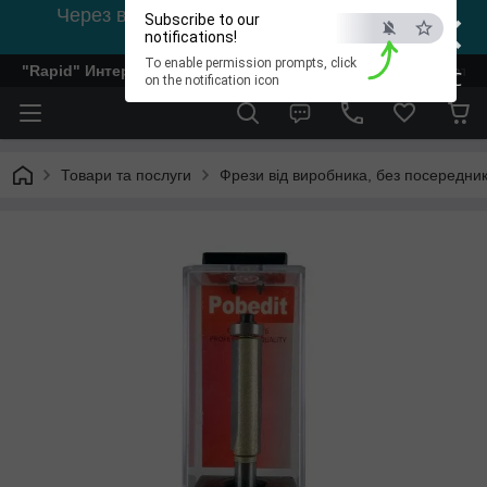
×
Через відсутність світла, зв'язок на viber
Subscribe to our
0978002056
notifications!
To enable permission prompts, click
"Rapid" Интернет-магазин деревообрабатывающего инстр
ESC
on the notification icon
Товари та послуги
Фрези від виробника, без посередник