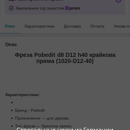
Замовлення під захистом
Опис
Характеристики
Доставка
Оплата
Умови п
Опис
Фреза Pobedit d8 D12 h40 крайкова
пряма (1020-D12-40)
Характеристики:
Бренд - Pobedit
Призначення — для дерева.
Тип фрези — Крихітна пряма.
Строгальные ножи из Германии