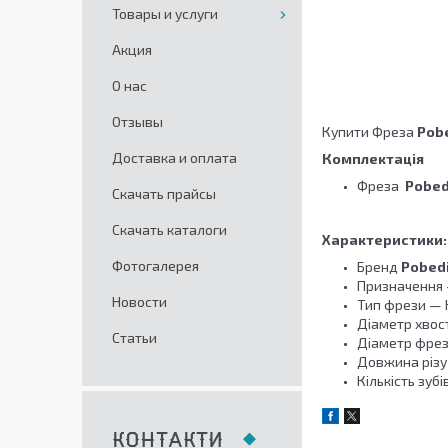
Товары и услуги
Акция
О нас
Отзывы
Купити Фреза
Pobe
Доставка и оплата
Комплектація
Фреза
Pobed
Скачать прайсы
Скачать каталоги
Характеристики:
Фотогалерея
Бренд
Pobedi
Призначення 
Новости
Тип фрези — 
Діаметр хвост
Статьи
Діаметр фрези
Довжина різу 
Кількість зубів
КОНТАКТИ