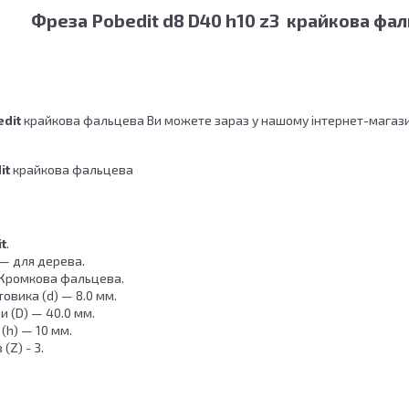
Фреза Pobedit d8 D40 h10 z3 крайкова фал
dit
крайкова фальцева Ви можете зараз у нашому інтернет-магази
it
крайкова фальцева
t
.
— для дерева.
Кромкова фальцева.
овика (d) — 8.0 мм.
 (D) — 40.0 мм.
(h) — 10 мм.
 (Z) - 3.