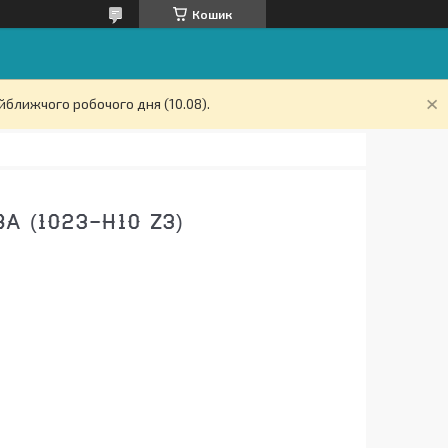
Кошик
йближчого робочого дня (10.08).
А (1023-H10 Z3)