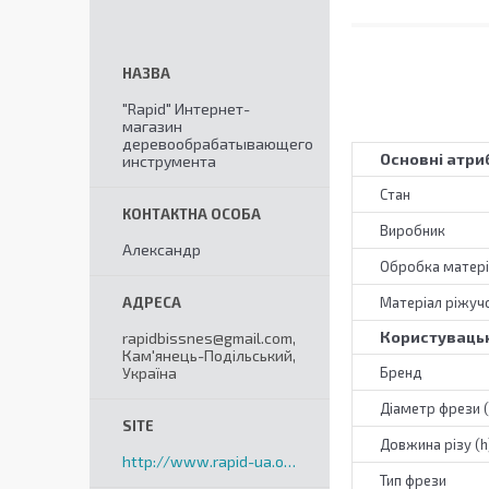
"Rapid" Интернет-
магазин
деревообрабатывающего
Основні атри
инструмента
Стан
Виробник
Александр
Обробка матері
Матеріал ріжучо
Користувацьк
rapidbissnes@gmail.com,
Кам'янець-Подільський,
Україна
Бренд
Діаметр фрези 
Довжина різу (h
http://www.rapid-ua.org
Тип фрези