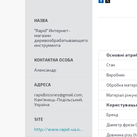
"Rapid" Интернет-
магазин
деревообрабатывающего
инструмента
Основні атри
Стан
Александр
Виробник
Обробка матері
rapidbissnes@gmail.com,
Матеріал ріжучо
Кам'янець-Подільський,
Україна
Користувацьк
Бренд
Діаметр фрези 
http://www.rapid-ua.org
Довжина різу (h