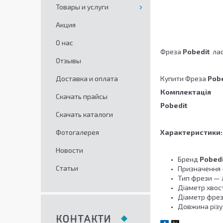
Товары и услуги
Акция
О нас
Фреза
Pobedit
лас
Отзывы
Доставка и оплата
Купити Фреза
Pobe
Комплектація
Скачать прайсы
Pobedit
Скачать каталоги
Фотогалерея
Характеристики:
Новости
Бренд
Pobedi
Статьи
Призначення 
Тип фрези — Л
Діаметр хвост
Діаметр фрези
Довжина різу 
КОНТАКТИ