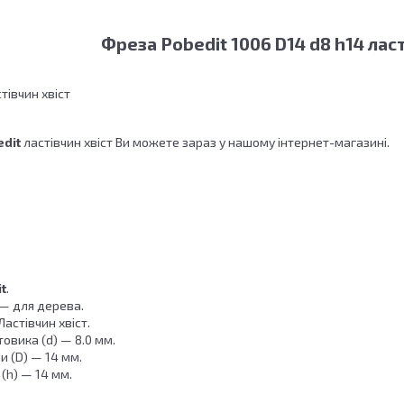
Фреза Pobedit 1006 D14 d8 h14 ласт
тівчин хвіст
dit
ластівчин хвіст Ви можете зараз у нашому інтернет-магазині.
t
.
— для дерева.
астівчин хвіст.
овика (d) — 8.0 мм.
 (D) — 14 мм.
(h) — 14 мм.