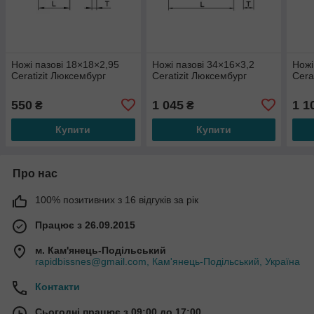
Ножі пазові 18×18×2,95
Ножі пазові 34×16×3,2
Ножі
Ceratizit Люксембург
Ceratizit Люксембург
Cera
550
1 045
1 1
₴
₴
Купити
Купити
Про нас
100% позитивних з 16 відгуків за рік
Працює з 26.09.2015
м. Кам'янець-Подільський
rapidbissnes@gmail.com, Кам'янець-Подільський, Україна
Контакти
Сьогодні працює з 09:00 до 17:00