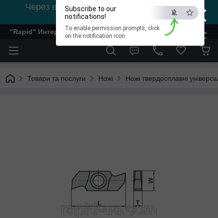
×
Через відсутність світла, зв'язок на viber
Subscribe to our
0978002056
notifications!
To enable permission prompts, click
"Rapid" Интернет-магазин деревообрабатывающего инстр
ESC
on the notification icon
Товари та послуги
Ножі
Ножі твердосплавні універсал