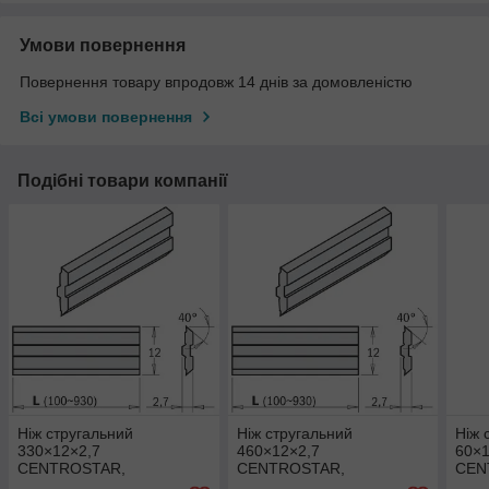
Умови повернення
Повернення товару впродовж 14 днів за домовленістю
Всі умови повернення
Подібні товари компанії
Ніж стругальний
Ніж стругальний
Ніж 
330×12×2,7
460×12×2,7
60×
CENTROSTAR,
CENTROSTAR,
CEN
CENTROFIX, QUICKFIX
CENTROFIX, QUICKFIX
CM