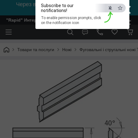
×
Через відсутність світла, зв'язок на viber
Subscribe to our
0978002056
notifications!
To enable permission prompts, click
"Rapid" Интернет-магазин деревообрабатывающего инстр
ESC
on the notification icon
Товари та послуги
Ножі
Фуговальні і стругальні ножі 