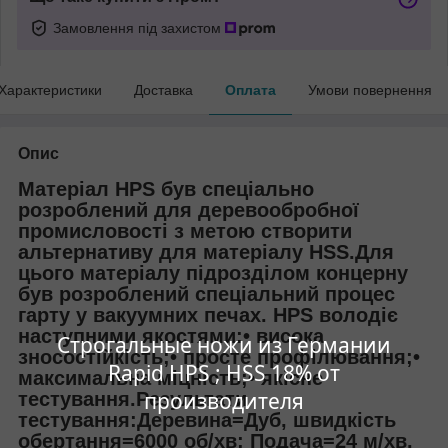
Замовлення під захистом
Характеристики
Доставка
Оплата
Умови повернення
Опис
Матеріал HPS був спеціально
розроблений для деревообробної
промисловості з метою створити
альтернативу для матеріалу HSS.Для
цього матеріалу підрозділом концерну
був розроблений спеціальний процес
гарту у вакуумних печах. HPS володіє
наступними якостями:• висока
Строгальные ножи из Германии
зносостійкість;• просте профілювання;•
Rapid HPS ; HSS 18% от
максимальна міцність;• якісне
производителя
тестування.Результати
тестування:Деревина=Дуб, швидкість
обертання=6000 об/хв; Подача=24 м/хв.