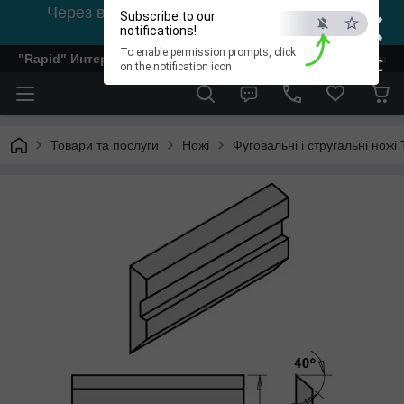
×
Через відсутність світла, зв'язок на viber
Subscribe to our
0978002056
notifications!
To enable permission prompts, click
"Rapid" Интернет-магазин деревообрабатывающего инстр
ESC
on the notification icon
Товари та послуги
Ножі
Фуговальні і стругальні ножі 