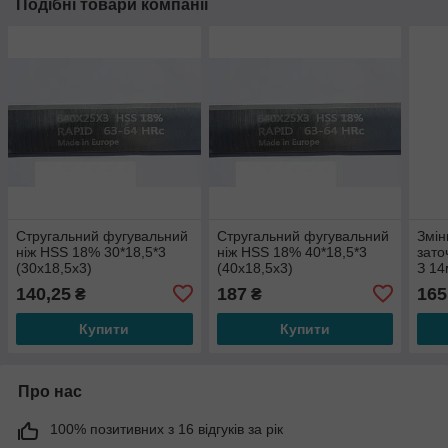
Подібні товари компанії
Стругальний фугувальний
Стругальний фугувальний
Змін
ніж HSS 18% 30*18,5*3
ніж HSS 18% 40*18,5*3
зато
(30х18,5х3)
(40х18,5х3)
З 14
Люк
140,25
187
165
₴
₴
Купити
Купити
Про нас
100% позитивних з 16 відгуків за рік