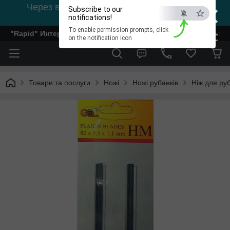
×
Через відсутність світла, зв'язок на viber
Subscribe to our
0978002056
notifications!
To enable permission prompts, click
"Rapid" Интернет-магазин деревообрабатывающего инстр
ESC
on the notification icon
Товари та послуги
Ножі
Ножі рубанків
Ніж для ру