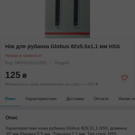
Ніж для рубанка Globus 82х5.5х1.1 мм HSS
Немає в наявності
Код: NRG825511HSS
Роздріб
125
₴
Мінімальна сума замовлення на сайті — 450 ₴
Опис
Характеристики
Доставка
Оплата
Умови п
Опис
Характеристики ножа рубанка Globus 82
5,5
1,1 HSS; довжина
:82 мм,Ширина:5,5 мм, Товщина:1,1 мм, Тип сталі: HSS