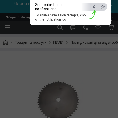
×
Через відсутність світла, зв'язок на viber
Subscribe to our
0978002056
notifications!
To enable permission prompts, click
"Rapid" Интернет-магазин деревообрабатывающего инстр
ESC
on the notification icon
Товари та послуги
ПИЛИ
Пили дискові ціни від виро