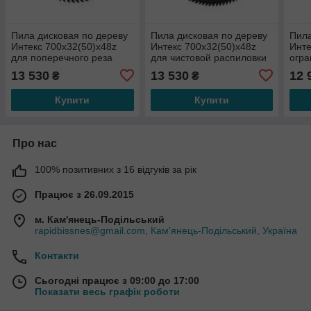
Пила дисковая по дереву
Пила дисковая по дереву
Пила
Интекс 700x32(50)x48z
Интекс 700x32(50)x48z
Инте
для поперечного реза
для чистовой распиловки
огра
древесины и ДСП
13 530
13 530
12 
₴
₴
Купити
Купити
Про нас
100% позитивних з 16 відгуків за рік
Працює з 26.09.2015
м. Кам'янець-Подільський
rapidbissnes@gmail.com, Кам'янець-Подільський, Україна
Контакти
Сьогодні працює з 09:00 до 17:00
Показати весь графік роботи