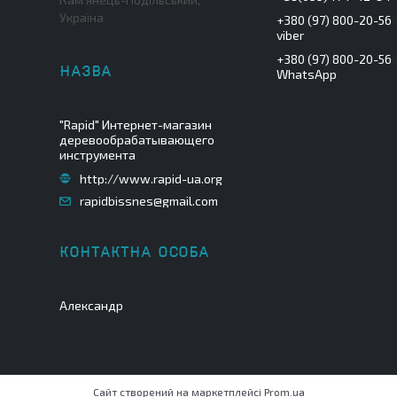
Україна
+380 (97) 800-20-56
viber
+380 (97) 800-20-56
WhatsApp
"Rapid" Интернет-магазин
деревообрабатывающего
инструмента
http://www.rapid-ua.org
rapidbissnes@gmail.com
Александр
Сайт створений на маркетплейсі
Prom.ua