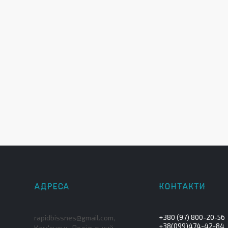
+380 (97) 800-20-56
rapidbissnes@gmail.com,
+38(099)474-42-84
Кам'янець-Подільський,