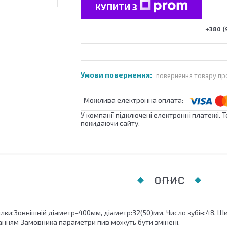
КУПИТИ З
+380 (
повернення товару пр
У компанії підключені електронні платежі. 
покидаючи сайту.
ОПИС
ки:Зовнішній діаметр-400мм, діаметр:32(50)мм, Число зубів:48, Ши
нням Замовника параметри пив можуть бути змінені.