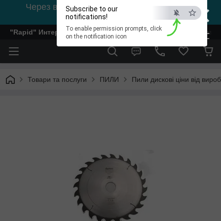
×
Через відсутність світла, зв'язок на viber
Subscribe to our
0978002056
notifications!
To enable permission prompts, click
"Rapid" Интернет-магазин деревообрабатывающего инстр
ESC
on the notification icon
Товари та послуги
ПИЛИ
Пили дискові ціни від виро