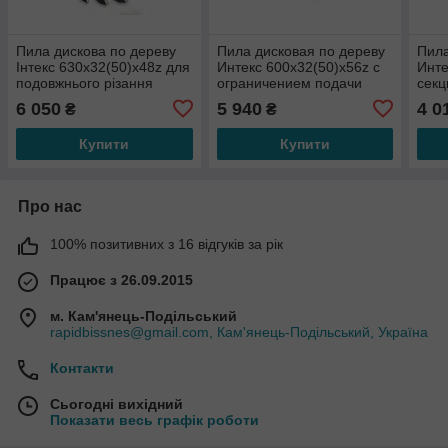
Пила дискова по дереву
Пила дисковая по дереву
Пила
Інтекс 630x32(50)x48z для
Интекс 600x32(50)x56z с
Инте
подовжнього різання
ограничением подачи
сек
6 050
5 940
4 0
₴
₴
Купити
Купити
Про нас
100% позитивних з 16 відгуків за рік
Працює з 26.09.2015
м. Кам'янець-Подільський
rapidbissnes@gmail.com, Кам'янець-Подільський, Україна
Контакти
Сьогодні вихідний
Показати весь графік роботи