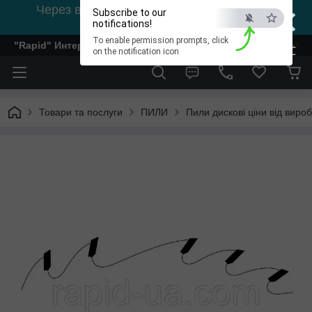
×
Через відсутність світла, зв'язок на viber
Subscribe to our
0978002056
notifications!
To enable permission prompts, click
"Rapid" Интернет-магазин деревообрабатывающего инстр
ESC
on the notification icon
Товари та послуги
ПИЛИ
Пили дискові ціни від виро