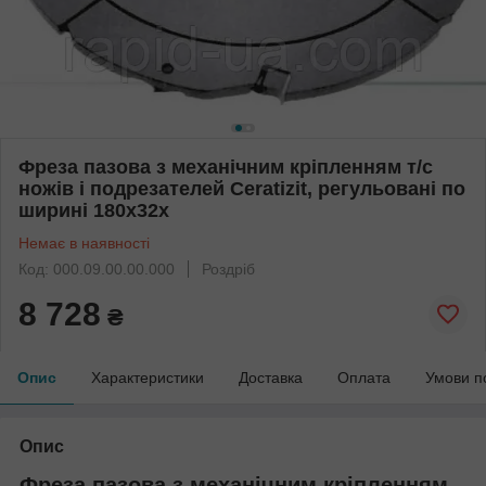
Фреза пазова з механічним кріпленням т/с
ножів і подрезателей Ceratizit, регульовані по
ширині 180х32х
Немає в наявності
Код: 000.09.00.00.000
Роздріб
8 728
₴
Опис
Характеристики
Доставка
Оплата
Умови п
Опис
Фреза пазова з механічним кріпленням