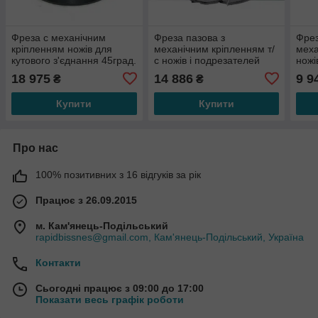
Фреза c механічним
Фреза пазова з
Фрез
кріпленням ножів для
механічним кріпленням т/
меха
кутового з'єднання 45град.
с ножів і подрезателей
ножів
160х32х55
Ceratizit, регульовані по
обро
18 975
14 886
9 9
₴
₴
ширині 180х32х
100х
Купити
Купити
Про нас
100% позитивних з 16 відгуків за рік
Працює з 26.09.2015
м. Кам'янець-Подільський
rapidbissnes@gmail.com, Кам'янець-Подільський, Україна
Контакти
Сьогодні працює з 09:00 до 17:00
Показати весь графік роботи