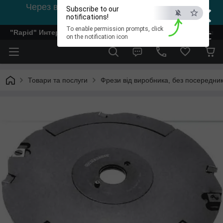
×
Через відсутність світла, зв'язок на viber
Subscribe to our
0978002056
notifications!
To enable permission prompts, click
"Rapid" Интернет-магазин деревообрабатывающего инстр
ESC
on the notification icon
Товари та послуги
Фрези від виробника, без посередник