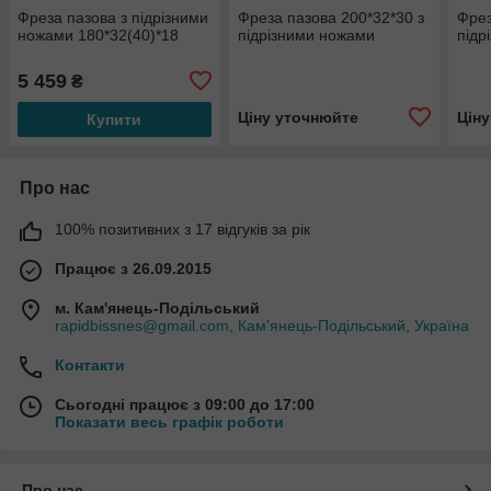
Фреза пазова з підрізними
Фреза пазова 200*32*30 з
Фрез
ножами 180*32(40)*18
підрізними ножами
підр
5 459
₴
Ціну уточнюйте
Цін
Купити
Про нас
100% позитивних з 17 відгуків за рік
Працює з 26.09.2015
м. Кам'янець-Подільський
rapidbissnes@gmail.com, Кам'янець-Подільський, Україна
Контакти
Сьогодні працює з 09:00 до 17:00
Показати весь графік роботи
Про нас