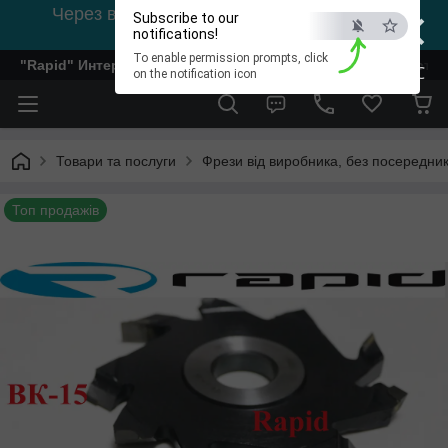
×
Через відсутність світла, зв'язок на viber
Subscribe to our
0978002056
notifications!
To enable permission prompts, click
"Rapid" Интернет-магазин деревообрабатывающего инстр
ESC
on the notification icon
Товари та послуги
Фрези від виробника, без посередник
Топ продажів