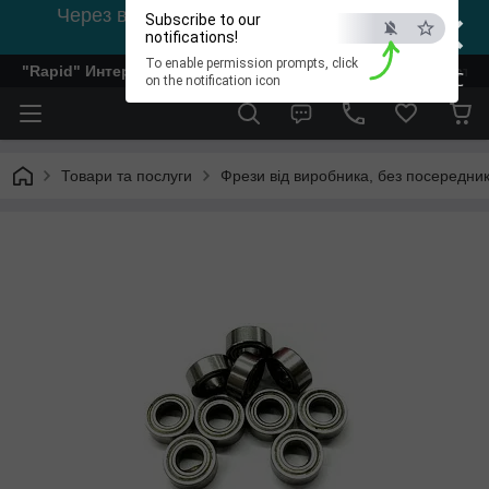
×
Через відсутність світла, зв'язок на viber
Subscribe to our
0978002056
notifications!
To enable permission prompts, click
"Rapid" Интернет-магазин деревообрабатывающего инстр
ESC
on the notification icon
Товари та послуги
Фрези від виробника, без посередник